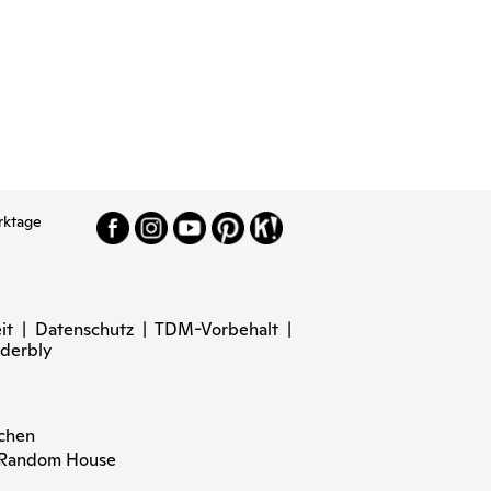
rktage
it
|
Datenschutz
|
TDM-Vorbehalt
|
derbly
nchen
n Random House