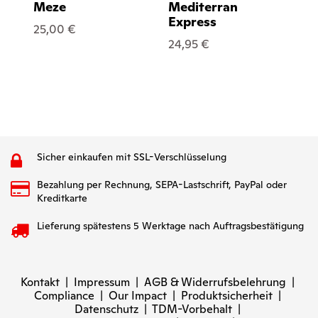
Meze
Mediterran
Me
Express
25,00 €
24
24,95 €
Sicher einkaufen mit SSL-Verschlüsselung
Bezahlung per Rechnung, SEPA-Lastschrift, PayPal oder
Kreditkarte
Lieferung spätestens 5 Werktage nach Auftragsbestätigung
Kontakt
|
Impressum
|
AGB & Widerrufsbelehrung
|
Compliance
|
Our Impact
|
Produktsicherheit
|
Datenschutz
|
TDM-Vorbehalt
|