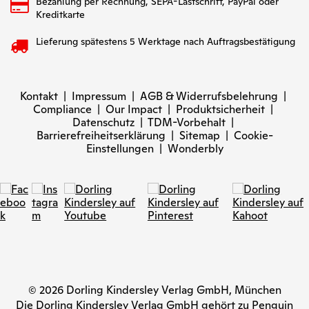
Bezahlung per Rechnung, SEPA-Lastschrift, PayPal oder
Kreditkarte
Lieferung spätestens 5 Werktage nach Auftragsbestätigung
Kontakt
|
Impressum
|
AGB & Widerrufsbelehrung
|
Compliance
|
Our Impact
|
Produktsicherheit
|
Datenschutz
|
TDM-Vorbehalt
|
Barrierefreiheitserklärung
|
Sitemap
|
Cookie-
Einstellungen
|
Wonderbly
© 2026 Dorling Kindersley Verlag GmbH, München
Die Dorling Kindersley Verlag GmbH gehört zu Penguin