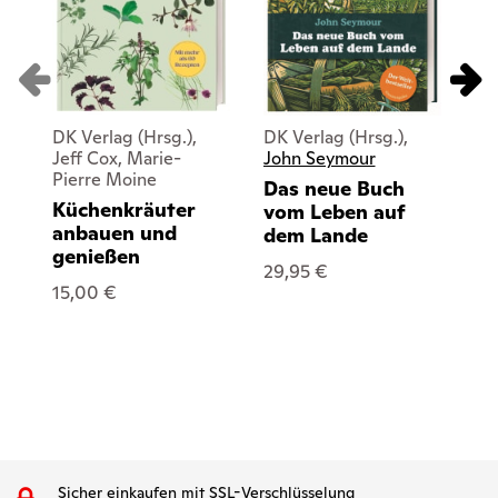
DK Verlag (Hrsg.),
DK Verlag (Hrsg.),
DK 
Jeff Cox, Marie-
John Seymour
Sa
Pierre Moine
Das neue Buch
Ka
Küchenkräuter
vom Leben auf
Su
anbauen und
dem Lande
25
genießen
29,95 €
15,00 €
Sicher einkaufen mit SSL-Verschlüsselung