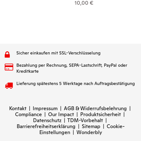
10,00 €
10
Sicher einkaufen mit SSL-Verschlüsselung
Bezahlung per Rechnung, SEPA-Lastschrift, PayPal oder
Kreditkarte
Lieferung spätestens 5 Werktage nach Auftragsbestätigung
Kontakt
|
Impressum
|
AGB & Widerrufsbelehrung
|
Compliance
|
Our Impact
|
Produktsicherheit
|
Datenschutz
|
TDM-Vorbehalt
|
Barrierefreiheitserklärung
|
Sitemap
|
Cookie-
Einstellungen
|
Wonderbly