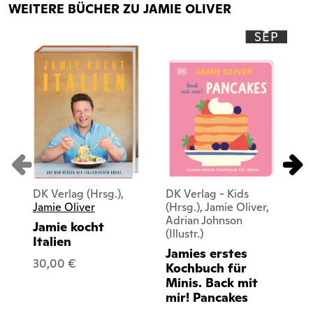
WEITERE BÜCHER ZU JAMIE OLIVER
SEP
DK Verlag (Hrsg.),
DK Verlag - Kids
DK
Jamie Oliver
(Hrsg.), Jamie Oliver,
(Hr
Adrian Johnson
Ad
Jamie kocht
(Illustr.)
(Ill
Italien
Jamies erstes
Ja
30,00 €
Kochbuch für
Ko
Minis. Back mit
Mi
mir! Pancakes
mi