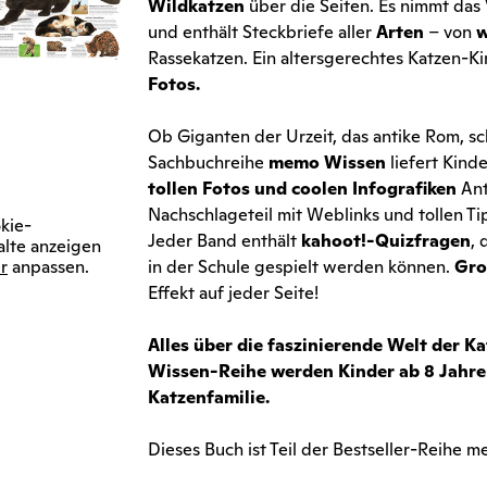
Wildkatzen
über die Seiten. Es nimmt das
und enthält Steckbriefe aller
Arten
– von
w
Rassekatzen. Ein altersgerechtes Katzen-
Fotos.
Ob Giganten der Urzeit, das antike Rom, sc
Sachbuchreihe
memo Wissen
liefert Kind
tollen Fotos und coolen Infografiken
Ant
Nachschlageteil mit Weblinks und tollen Tip
kie-
Jeder Band enthält
kahoot!-Quizfragen
, 
alte anzeigen
r
anpassen.
in der Schule gespielt werden können.
Gro
Effekt auf jeder Seite!
Alles über die faszinierende Welt der 
Wissen-Reihe werden Kinder ab 8 Jahren
Katzenfamilie.
Dieses Buch ist Teil der Bestseller-Reihe 