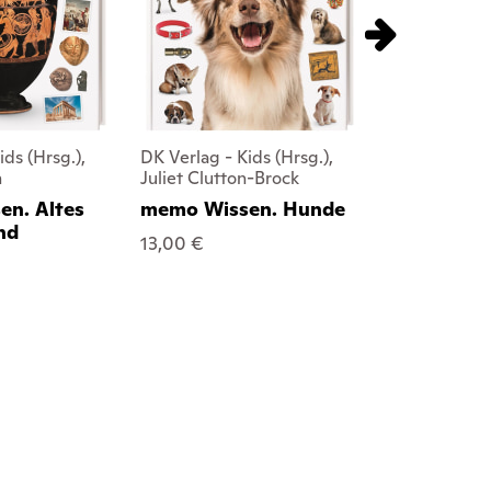
ids (Hrsg.),
DK Verlag - Kids (Hrsg.),
DK Verlag - K
n
Juliet Clutton-Brock
F. Symes
n. Altes
memo Wissen. Hunde
memo Wiss
nd
und Minera
13,00 €
13,00 €