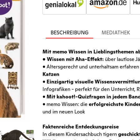
BESCHREIBUNG
MEDIATHEK
Mit memo Wissen in Lieblingsthemen a
• Wissen mit Aha-Effekt:
über lautlose 
• Altersgerecht und unterhaltsam erfahre
Katzen
•
Einzigartig visuelle Wissensvermittlu
Infografiken - perfekt für den Unterricht,
•
Mit kahoot!-Quizfragen in jedem Ban
• memo Wissen: die
erfolgreichste Kind
und im neuen Look
Faktenreiche Entdeckungsreise
In diesem Kindersachbuch tigern
geschick