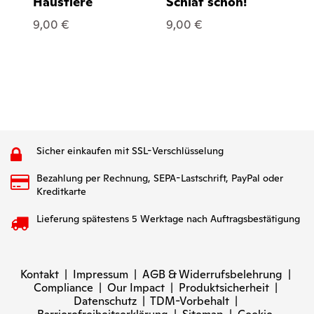
Haustiere
Schlaf schön!
7,
9,00 €
9,00 €
Sicher einkaufen mit SSL-Verschlüsselung
Bezahlung per Rechnung, SEPA-Lastschrift, PayPal oder
Kreditkarte
Lieferung spätestens 5 Werktage nach Auftragsbestätigung
Kontakt
|
Impressum
|
AGB & Widerrufsbelehrung
|
Compliance
|
Our Impact
|
Produktsicherheit
|
Datenschutz
|
TDM-Vorbehalt
|