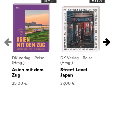
NEU
AUG
DK Verlag - Reise
DK Verlag - Reise
DK
(Hrsg.)
(Hrsg.)
(Hr
Asien mit dem
Street Level
Am
Zug
Japan
Se
Ei
25,00 €
27,00 €
45