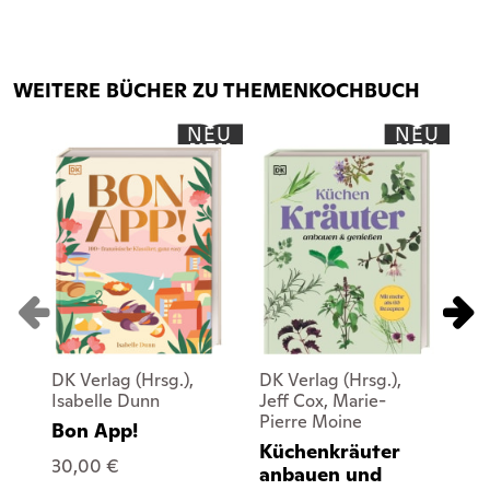
WEITERE BÜCHER ZU THEMENKOCHBUCH
NEU
NEU
DK Verlag (Hrsg.),
DK Verlag (Hrsg.),
DK 
Isabelle Dunn
Jeff Cox, Marie-
Mo
Pierre Moine
Bon App!
Pi
Küchenkräuter
30,00 €
32
anbauen und