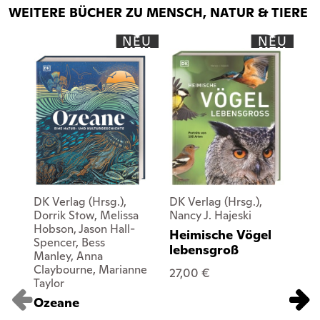
WEITERE BÜCHER ZU MENSCH, NATUR & TIERE
NEU
NEU
DK Verlag (Hrsg.),
DK Verlag (Hrsg.),
DK 
Dorrik Stow, Melissa
Nancy J. Hajeski
Ce
Hobson, Jason Hall-
Fa
Heimische Vögel
Spencer, Bess
Sin
lebensgroß
Manley, Anna
De
Claybourne, Marianne
Ja
27,00 €
Taylor
Bi
Ozeane
Ök