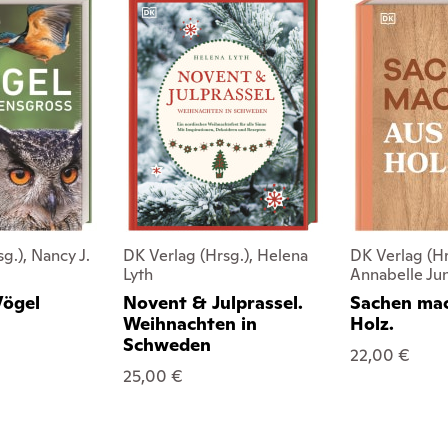
g.), Nancy J.
DK Verlag (Hrsg.), Helena
DK Verlag (Hr
Lyth
Annabelle Ju
Vögel
Novent & Julprassel.
Sachen mac
Weihnachten in
Holz.
Schweden
22,00 €
25,00 €