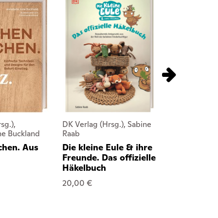
sg.),
DK Verlag (Hrsg.), Sabine
DK Verlag (Hr
ne Buckland
Raab
Bordi, Samy 
hen. Aus
Die kleine Eule & ihre
Genial Sch
Freunde. Das offizielle
20,00 €
Häkelbuch
20,00 €