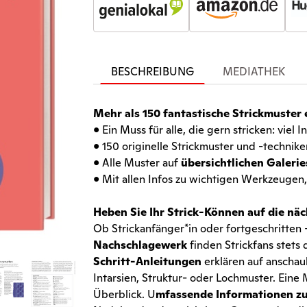
BESCHREIBUNG
MEDIATHEK
Mehr als 150 fantastische Strickmuster 
• Ein Muss für alle, die gern stricken: viel I
• 150 originelle Strickmuster und -technik
• Alle Muster auf
übersichtlichen Galerie
• Mit allen Infos zu wichtigen Werkzeugen
Heben Sie Ihr Strick-Können auf die näc
Ob Strickanfänger*in oder fortgeschritten
Nachschlagewerk
finden Strickfans stets
Schritt-Anleitungen
erklären auf anscha
Intarsien, Struktur- oder Lochmuster. Eine
Überblick. U
mfassende Informationen zu 