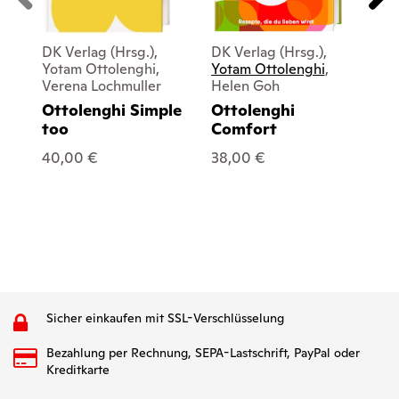
DK Verlag (Hrsg.),
DK Verlag (Hrsg.),
DK 
Yotam Ottolenghi,
Yotam Ottolenghi
,
Yo
Verena Lochmuller
Helen Goh
No
Ottolenghi Simple
Ottolenghi
Ot
too
Comfort
Ki
go
40,00 €
38,00 €
15
Sicher einkaufen mit SSL-Verschlüsselung
Bezahlung per Rechnung, SEPA-Lastschrift, PayPal oder
Kreditkarte