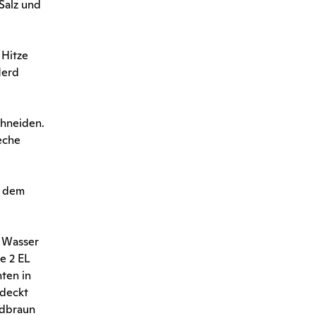
Salz und
 Hitze
Herd
chneiden.
eche
t dem
s Wasser
e 2 EL
ten in
edeckt
ldbraun