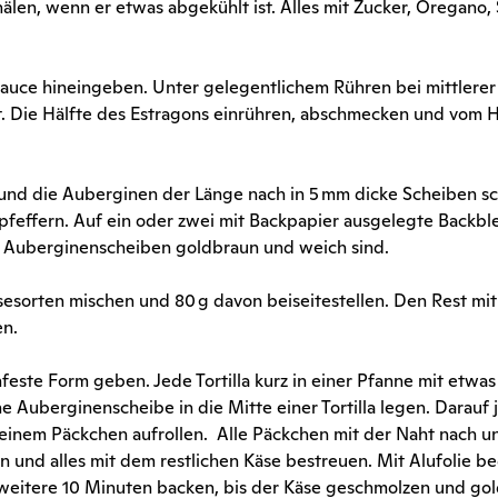
len, wenn er etwas abgekühlt ist. Alles mit Zucker, Oregano, 
sauce hineingeben. Unter gelegentlichem Rühren bei mittlerer
ist. Die Hälfte des Estragons einrühren, abschmecken und vom 
n und die Auberginen der Länge nach in 5 mm dicke Scheiben s
 pfeffern. Auf ein oder zwei mit Backpapier ausgelegte Backbl
die Auberginenscheiben goldbraun und weich sind.
äsesorten mischen und 80 g davon beiseitestellen. Den Rest mi
en.
nfeste Form geben. Jede Tortilla kurz in einer Pfanne mit etwa
 Auberginenscheibe in die Mitte einer Tortilla legen. Darauf j
 einem Päckchen aufrollen. Alle Päckchen mit der Naht nach un
n und alles mit dem restlichen Käse bestreuen. Mit Alufolie b
 weitere 10 Minuten backen, bis der Käse geschmolzen und go