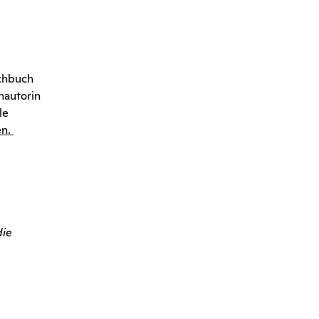
ochbuch
hautorin
le
en
.
die