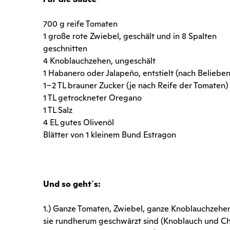
700 g reife Tomaten
1 große rote Zwiebel, geschält und in 8 Spalten
geschnitten
4 Knoblauchzehen, ungeschält
1 Habanero oder Jalapeño, entstielt (nach Belieben
1–2 TL brauner Zucker (je nach Reife der Tomaten)
1 TL getrockneter Oregano
1 TL Salz
4 EL gutes Olivenöl
Blätter von 1 kleinem Bund Estragon
Und so geht´s:
1.) Ganze Tomaten, Zwiebel, ganze Knoblauchzehen 
sie rundherum geschwärzt sind (Knoblauch und Ch