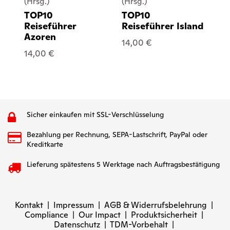
(Hrsg.)
(Hrsg.)
(Hr
TOP10
TOP10
T
Reiseführer
Reiseführer Island
Re
Azoren
& 
14,00 €
14,00 €
14
Sicher einkaufen mit SSL-Verschlüsselung
Bezahlung per Rechnung, SEPA-Lastschrift, PayPal oder
Kreditkarte
Lieferung spätestens 5 Werktage nach Auftragsbestätigung
Kontakt
|
Impressum
|
AGB & Widerrufsbelehrung
|
Compliance
|
Our Impact
|
Produktsicherheit
|
Datenschutz
|
TDM-Vorbehalt
|