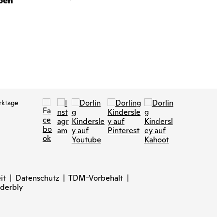
ben
Lieblingsc
17,00 €
rktage
it
|
Datenschutz
|
TDM-Vorbehalt
|
derbly