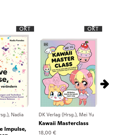
OKT
OKT
sg.), Nadia
DK Verlag (Hrsg.), Mei Yu
DK Verlag - K
Kawaii Masterclass
Marvel. So
e Impulse,
du deine
18,00 €