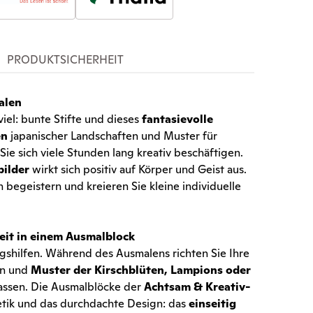
PRODUKTSICHERHEIT
alen
iel: bunte Stifte und dieses
fantasievolle
en
japanischer Landschaften und Muster für
e sich viele Stunden lang kreativ beschäftigen.
bilder
wirkt sich positiv auf Körper und Geist aus.
n begeistern und kreieren Sie kleine individuelle
eit in einem Ausmalblock
shilfen. Während des Ausmalens richten Sie Ihre
en und
Muster der Kirschblüten, Lampions oder
lassen. Die Ausmalblöcke der
Achtsam & Kreativ-
hetik und das durchdachte Design: das
einseitig