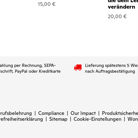
die dein Le
15,00 €
verändern
20,00 €
ahlung per Rechnung, SEPA-
Lieferung spätestens 5 We
tschrift, PayPal oder Kreditkarte
nach Auftragsbestätigung
rufsbelehrung
|
Compliance
|
Our Impact
|
Produktsicherhe
refreiheitserklärung
|
Sitemap
|
Cookie-Einstellungen
|
Won