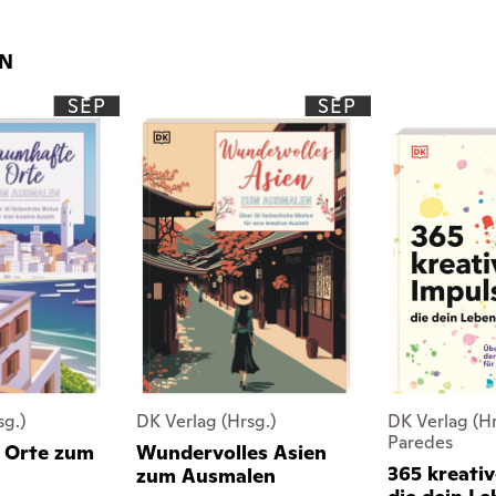
EN
SEP
SEP
sg.)
DK Verlag (Hrsg.)
DK Verlag (Hr
Paredes
 Orte zum
Wundervolles Asien
365 kreativ
zum Ausmalen