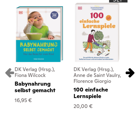
DK Verlag (Hrsg.),
DK Verlag (Hrsg.),
DK 
Fiona Wilcock
Anne de Saint Vaulry,
Luc
Florence Giorgio
Babynahrung
Nä
100 einfache
selbst gemacht
fü
Lernspiele
16,95 €
27
20,00 €