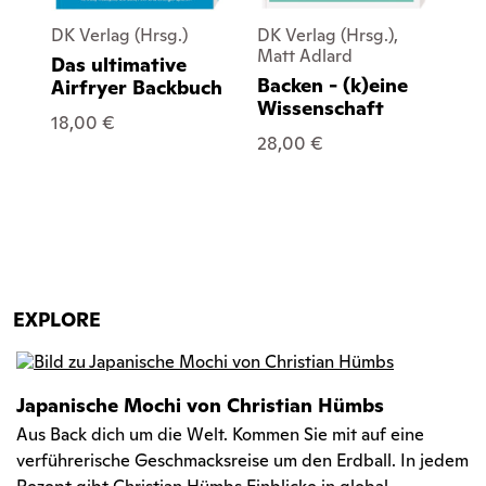
DK Verlag (Hrsg.)
DK Verlag (Hrsg.),
DK 
Matt Adlard
Car
Das ultimative
Backen - (k)eine
Ch
Airfryer Backbuch
Wissenschaft
Bo
18,00 €
28,00 €
20
EXPLORE
Japanische Mochi von Christian Hümbs
Aus Back dich um die Welt. Kommen Sie mit auf eine
verführerische Geschmacksreise um den Erdball. In jedem