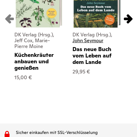
DK Verlag (Hrsg.),
DK Verlag (Hrsg.),
DK 
Jeff Cox, Marie-
John Seymour
Sa
Pierre Moine
Das neue Buch
Ka
Küchenkräuter
vom Leben auf
Su
anbauen und
dem Lande
25
genießen
29,95 €
15,00 €
Sicher einkaufen mit SSL-Verschlüsselung