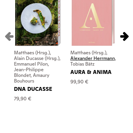
Matthaes (Hrsg.),
Matthaes (Hrsg.),
DK 
Alain Ducasse (Hrsg.),
Alexander Herrmann
,
Ma
Emmanuel Pilon,
Tobias Bätz
Ch
Jean-Philippe
AURA & ANIMA
Ha
Blondet, Amaury
Ti
Bouhours
99,90 €
49
DNA DUCASSE
79,90 €