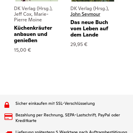
DK Verlag (Hrsg.),
DK Verlag (Hrsg.),
DK 
Jeff Cox, Marie-
John Seymour
Sa
Pierre Moine
Das neue Buch
Ka
Küchenkräuter
vom Leben auf
Su
anbauen und
dem Lande
25
genießen
29,95 €
15,00 €
Sicher einkaufen mit SSL-Verschlüsselung
Bezahlung per Rechnung, SEPA-Lastschrift, PayPal oder
Kreditkarte
Lieferung spätestens 5 Werktage nach Auftragsbestätigung