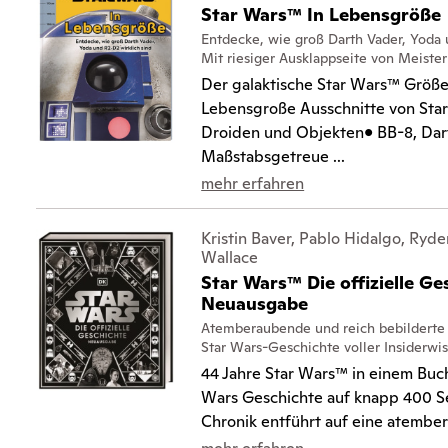
Star Wars™ In Lebensgröße
Entdecke, wie groß Darth Vader, Yoda 
Mit riesiger Ausklappseite von Meiste
Der galaktische Star Wars™ Größe
Lebensgroße Ausschnitte von Sta
Droiden und Objekten• BB-8, Dar
Maßstabsgetreue ...
mehr erfahren
Kristin Baver, Pablo Hidalgo, Ryd
Wallace
Star Wars™ Die offizielle Ge
Neuausgabe
Atemberaubende und reich bebilderte 
Star Wars-Geschichte voller Insiderwi
44 Jahre Star Wars™ in einem Buc
Wars Geschichte auf knapp 400 Se
Chronik entführt auf eine atember