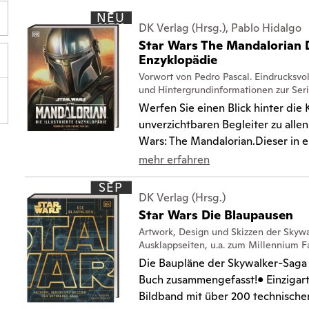
NEU
DK Verlag (Hrsg.), Pablo Hidalgo
Star Wars The Mandalorian Di
Enzyklopädie
Vorwort von Pedro Pascal. Eindrucksvol
und Hintergrundinformationen zur Ser
Werfen Sie einen Blick hinter die 
unverzichtbaren Begleiter zu allen
Wars: The Mandalorian.Dieser in en
mehr erfahren
SEP
DK Verlag (Hrsg.)
Star Wars Die Blaupausen
Artwork, Design und Skizzen der Skywa
Ausklappseiten, u.a. zum Millennium F
Die Baupläne der Skywalker-Saga 
Buch zusammengefasst!• Einzigart
Bildband mit über 200 technische