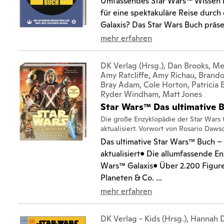
Umfassendes Star Wars™ Wissen i
für eine spektakuläre Reise durch 
Galaxis? Das Star Wars Buch präsent
mehr erfahren
DK Verlag (Hrsg.), Dan Brooks, Me
Amy Ratcliffe, Amy Richau, Brand
Bray Adam, Cole Horton, Patricia B
Ryder Windham, Matt Jones
Star Wars™ Das ultimative 
Die große Enzyklopädie der Star Wars 
aktualisiert. Vorwort von Rosario Daws
Das ultimative Star Wars™ Buch –
aktualisiert• Die allumfassende E
Wars™ Galaxis• Über 2.200 Figure
Planeten & Co. ...
mehr erfahren
DK Verlag - Kids (Hrsg.), Hannah 