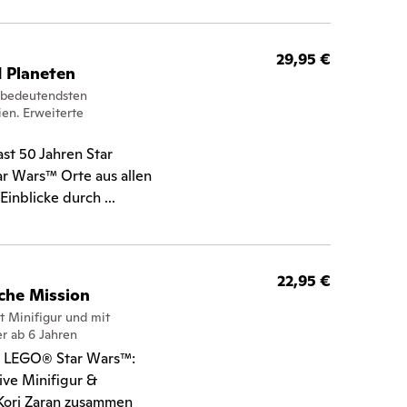
29,95 €
 Planeten
n bedeutendsten
ien. Erweiterte
ast 50 Jahren Star
r Wars™ Orte aus allen
inblicke durch ...
22,95 €
che Mission
 Minifigur und mit
r ab 6 Jahren
it LEGO® Star Wars™:
ive Minifigur &
 Kori Zaran zusammen