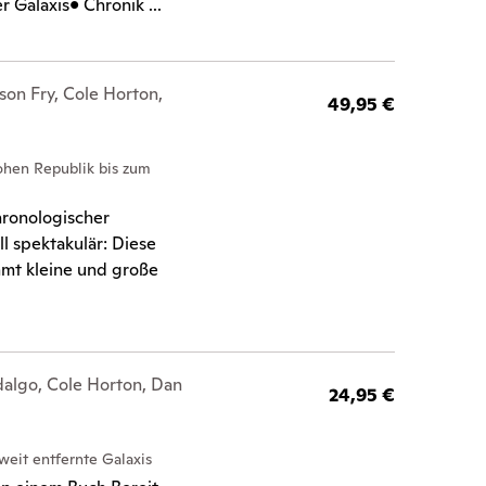
 Galaxis• Chronik ...
ason Fry, Cole Horton,
49,95 €
ohen Republik bis zum
hronologischer
l spektakulär: Diese
mmt kleine und große
idalgo, Cole Horton, Dan
24,95 €
weit entfernte Galaxis