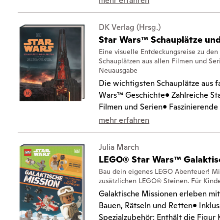
mehr erfahren
DK Verlag (Hrsg.)
Star Wars™ Schauplätze und
Eine visuelle Entdeckungsreise zu de
Schauplätzen aus allen Filmen und Ser
Neuausgabe
Die wichtigsten Schauplätze aus f
Wars™ Geschichte• Zahlreiche Sta
Filmen und Serien• Faszinierende E
mehr erfahren
Julia March
LEGO® Star Wars™ Galaktis
Bau dein eigenes LEGO Abenteuer! Mit
zusätzlichen LEGO® Steinen. Für Kinde
Galaktische Missionen erleben m
Bauen, Rätseln und Retten• Inklus
Spezialzubehör: Enthält die Figur