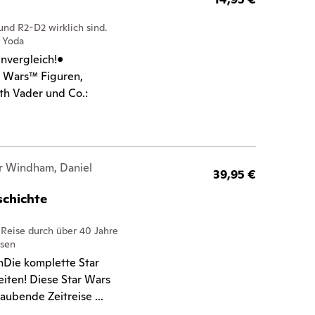
und R2-D2 wirklich sind.
r Yoda
nvergleich!•
r Wars™ Figuren,
th Vader und Co.:
er Windham, Daniel
39,95 €
schichte
Reise durch über 40 Jahre
ssen
hDie komplette Star
iten! Diese Star Wars
aubende Zeitreise ...