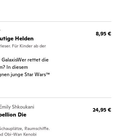
t
8,95 €
utige Helden
leser. Für Kinder ab der
 GalaxisWer rettet die
m? In diesem
nen junge Star Wars™
 Emily Shkoukani
24,95 €
ellion Die
 Schauplätze, Raumschiffe.
und Obi-Wan Kenobi