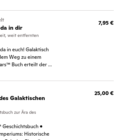
lt
7,95 €
a in dir
eit, weit entfernten
a in euch! Galaktisch
ialem Weg zu einem
s™ Buch erteilt der ...
l
25,00 €
 des Galaktischen
htsbuch zur Ära des
s™ Geschichtsbuch •
mperiums: Historische