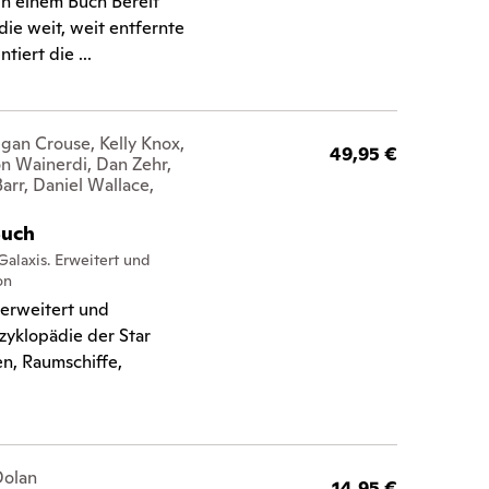
n einem Buch Bereit
die weit, weit entfernte
iert die ...
gan Crouse, Kelly Knox,
49,95 €
on Wainerdi, Dan Zehr,
arr, Daniel Wallace,
Buch
Galaxis. Erweitert und
on
 erweitert und
nzyklopädie der Star
n, Raumschiffe,
Dolan
14,95 €