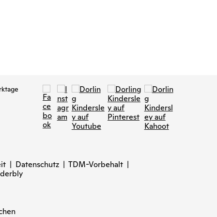
22,95 €
rktage
it
|
Datenschutz
|
TDM-Vorbehalt
|
derbly
nchen