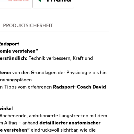
PRODUKTSICHERHEIT
Radsport
tomie verstehen“
verständlich:
Technik verbessern, Kraft und
ttene:
von den Grundlagen der Physiologie bis hin
Trainingsplänen
ten-Tipps vom erfahrenen
Radsport-Coach David
winkel
Wochenende, ambitionierte Langstrecken mit dem
im Alltag – anhand
detaillierter anatomischer
ie verstehen“
eindrucksvoll sichtbar, wie die