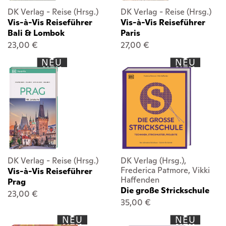
DK Verlag - Reise (Hrsg.)
DK Verlag - Reise (Hrsg.)
Vis-à-Vis Reiseführer
Vis-à-Vis Reiseführer
Bali & Lombok
Paris
23,00 €
27,00 €
NEU
NEU
DK Verlag - Reise (Hrsg.)
DK Verlag (Hrsg.),
Frederica Patmore, Vikki
Vis-à-Vis Reiseführer
Haffenden
Prag
Die große Strickschule
23,00 €
35,00 €
NEU
NEU