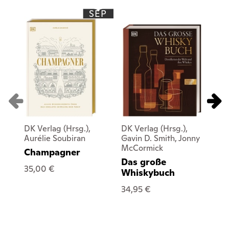
SEP
DK Verlag (Hrsg.),
DK Verlag (Hrsg.),
DK 
Aurélie Soubiran
Gavin D. Smith, Jonny
Bur
McCormick
Champagner
Wo
Das große
35,00 €
24
Whiskybuch
34,95 €