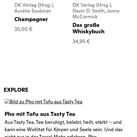
DK Verlag (Hrsg.),
DK Verlag (Hrsg.),
DK 
Aurélie Soubiran
Gavin D. Smith, Jonny
Bur
McCormick
Champagner
Wo
Das große
35,00 €
24
Whiskybuch
34,95 €
EXPLORE
Pho mit Tofu aus Tasty Tea
Aus Tasty Tea. Tee beruhigt, belebt, heilt, stärkt – und
kann eine Wohltat für Körper und Seele sein. Und das
nicht nur in der Tasse! Mehr erfahren. Pho ...