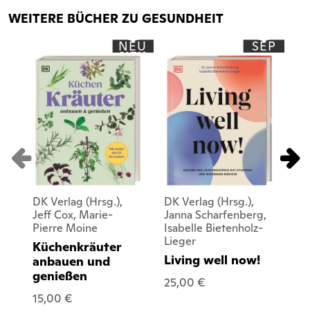
WEITERE BÜCHER ZU GESUNDHEIT
NEU
SEP
DK Verlag (Hrsg.),
DK Verlag (Hrsg.),
DK 
Jeff Cox, Marie-
Janna Scharfenberg,
Li
Pierre Moine
Isabelle Bietenholz-
Da
Lieger
Küchenkräuter
Ko
Living well now!
anbauen und
25
genießen
25,00 €
15,00 €