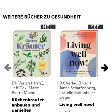
WEITERE BÜCHER ZU GESUNDHEIT
NEU
SEP
DK Verlag (Hrsg.),
DK Verlag (Hrsg.),
DK 
Jeff Cox, Marie-
Janna Scharfenberg,
Li
Pierre Moine
Isabelle Bietenholz-
Da
Lieger
Küchenkräuter
Ko
Living well now!
anbauen und
25
genießen