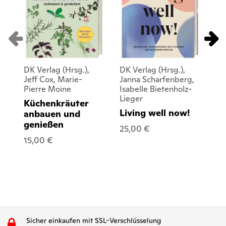
DK Verlag (Hrsg.),
DK Verlag (Hrsg.),
DK 
Jeff Cox, Marie-
Janna Scharfenberg,
Li
Pierre Moine
Isabelle Bietenholz-
Da
Lieger
Küchenkräuter
Ko
Living well now!
anbauen und
25
genießen
25,00 €
15,00 €
Sicher einkaufen mit SSL-Verschlüsselung