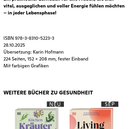
vital, ausgeglichen und voller Energie fühlen möchten
–
in jeder Lebensphase
!
ISBN
978-3-8310-5223-3
28.10.2025
Übersetzung: Karin Hofmann
224 Seiten
, 152 x 208 mm, fester Einband
Mit farbigen Grafiken
WEITERE BÜCHER ZU GESUNDHEIT
NEU
SEP