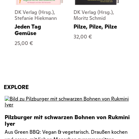
DK Verlag (Hrsg.),
DK Verlag (Hrsg.),
DK 
Stefanie Hiekmann
Moritz Schmid
Si
Jeden Tag
Pilze, Pilze, Pilze
Pr
Gemüse
32,00 €
30
25,00 €
EXPLORE
Pilzburger mit schwarzen Bohnen von Rukmini
Iyer
Aus Green BBQ: Vegan & vegetarisch. Draußen kochen