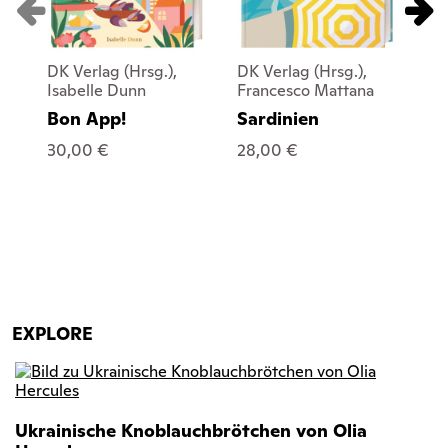
DK Verlag (Hrsg.),
DK Verlag (Hrsg.),
DK 
Isabelle Dunn
Francesco Mattana
Ne
Bon App!
Sardinien
Sl
30,00 €
28,00 €
18
EXPLORE
Ukrainische Knoblauchbrötchen von Olia