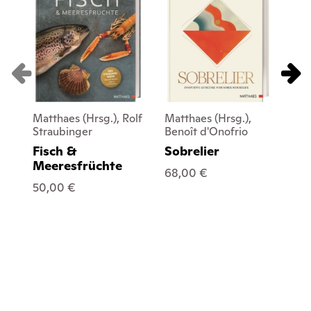
Matthaes (Hrsg.), Rolf
Matthaes (Hrsg.),
Ma
Straubinger
Benoît d'Onofrio
Re
Fisch &
Sobrelier
C
Meeresfrüchte
Pr
68,00 €
De
50,00 €
78