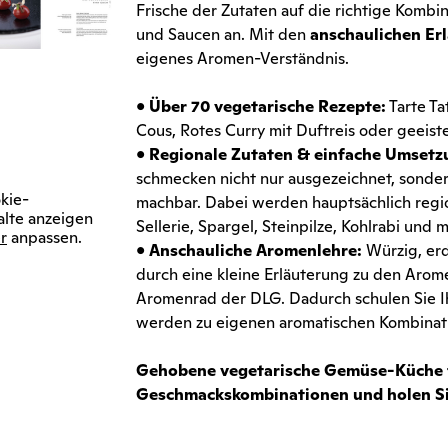
Frische der Zutaten auf die richtige Komb
und Saucen an. Mit den
anschaulichen Er
eigenes Aromen-Verständnis.
•
Über 70 vegetarische Rezepte:
Tarte Ta
Cous, Rotes Curry mit Duftreis oder geeist
•
Regionale Zutaten & einfache Umsetz
schmecken nicht nur ausgezeichnet, sonder
kie-
machbar. Dabei werden hauptsächlich regi
alte anzeigen
Sellerie, Spargel, Steinpilze, Kohlrabi und 
r
anpassen.
•
Anschauliche Aromenlehre:
Würzig, erd
durch eine kleine Erläuterung zu den Ar
Aromenrad der DLG. Dadurch schulen Sie Ih
werden zu eigenen aromatischen Kombinatio
Gehobene vegetarische Gemüse-Küche fü
Geschmackskombinationen und holen Si