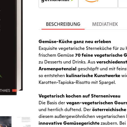
BESCHREIBUNG
MEDIATHEK
Gemüse-Küche ganz neu erleben
Exquisite vegetarische Sterneküche für zu
frischem Gemüse
70 feine vegetarische G
zu Desserts und Drinks. Aus
verschiedens
Aromenpotenzial
geschöpft und mit feins
so entstehen
kulinarische Kunstwerke
wie
Karotten-Tapioka-Risotto mit Spargel.
Vegetarisch kochen auf Sterneniveau
Die Basis der
vegan-vegetarischen Gour
und herrlich duftend. Der
österreichisch
diesem außergewöhnlichen vegetarischen K
innovative Gemüsegerichte
zaubern. Bei