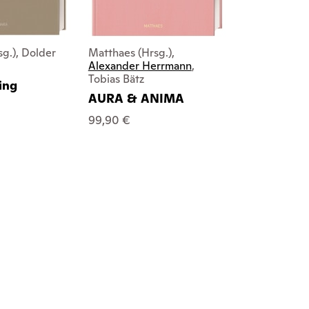
g.), Dolder
Matthaes (Hrsg.),
Matthaes (Hr
Alexander Herrmann
,
Colagreco
Tobias Bätz
ing
Mirazur
AURA & ANIMA
78,00 €
99,90 €