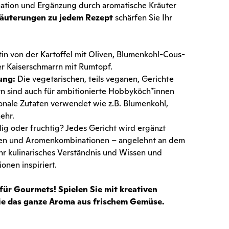
ination und Ergänzung durch aromatische Kräuter
läuterungen zu jedem Rezept
schärfen Sie Ihr
tin von der Kartoffel mit Oliven, Blumenkohl-Cous-
er Kaiserschmarrn mit Rumtopf.
ung:
Die vegetarischen, teils veganen, Gerichte
n sind auch für ambitionierte Hobbyköch*innen
onale Zutaten verwendet wie z.B. Blumenkohl,
mehr.
ig oder fruchtig? Jedes Gericht wird ergänzt
omen und Aromenkombinationen – angelehnt an dem
r kulinarisches Verständnis und Wissen und
nen inspiriert.
r Gourmets! Spielen Sie mit kreativen
e das ganze Aroma aus frischem Gemüse.