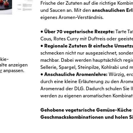
Frische der Zutaten auf die richtige Komb
und Saucen an. Mit den
anschaulichen Er
eigenes Aromen-Verständnis.
•
Über 70 vegetarische Rezepte:
Tarte Ta
Cous, Rotes Curry mit Duftreis oder geeist
•
Regionale Zutaten & einfache Umsetz
schmecken nicht nur ausgezeichnet, sonder
kie-
machbar. Dabei werden hauptsächlich regi
alte anzeigen
Sellerie, Spargel, Steinpilze, Kohlrabi und 
r
anpassen.
•
Anschauliche Aromenlehre:
Würzig, erd
durch eine kleine Erläuterung zu den Ar
Aromenrad der DLG. Dadurch schulen Sie Ih
werden zu eigenen aromatischen Kombinatio
Gehobene vegetarische Gemüse-Küche fü
Geschmackskombinationen und holen Si