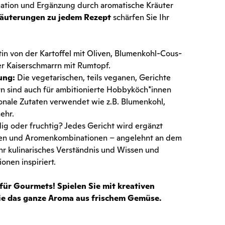
ination und Ergänzung durch aromatische Kräuter
läuterungen zu jedem Rezept
schärfen Sie Ihr
tin von der Kartoffel mit Oliven, Blumenkohl-Cous-
er Kaiserschmarrn mit Rumtopf.
ung:
Die vegetarischen, teils veganen, Gerichte
n sind auch für ambitionierte Hobbyköch*innen
onale Zutaten verwendet wie z.B. Blumenkohl,
mehr.
ig oder fruchtig? Jedes Gericht wird ergänzt
omen und Aromenkombinationen – angelehnt an dem
r kulinarisches Verständnis und Wissen und
nen inspiriert.
r Gourmets! Spielen Sie mit kreativen
e das ganze Aroma aus frischem Gemüse.