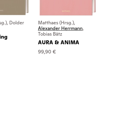
g.), Dolder
Matthaes (Hrsg.),
Matthaes (Hr
Alexander Herrmann
,
Colagreco
Tobias Bätz
ing
Mirazur
AURA & ANIMA
78,00 €
99,90 €