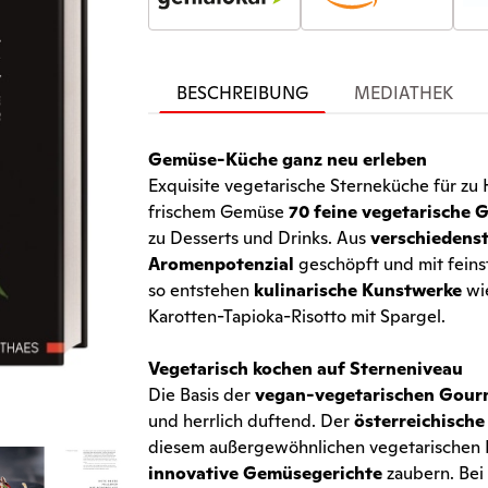
BESCHREIBUNG
MEDIATHEK
Gemüse-Küche ganz neu erleben
Exquisite vegetarische Sterneküche für zu
frischem Gemüse
70 feine vegetarische G
zu Desserts und Drinks. Aus
verschiedens
Aromenpotenzial
geschöpft und mit feins
so entstehen
kulinarische Kunstwerke
wie
Karotten-Tapioka-Risotto mit Spargel.
Vegetarisch kochen auf Sterneniveau
Die Basis der
vegan-vegetarischen Gour
und herrlich duftend. Der
österreichisch
diesem außergewöhnlichen vegetarischen K
innovative Gemüsegerichte
zaubern. Bei